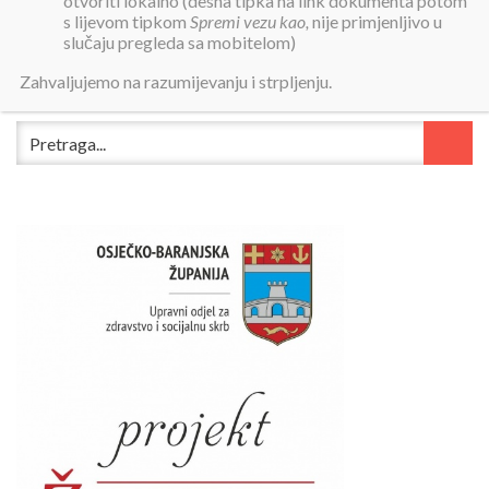
otvoriti lokalno (desna tipka na link dokumenta potom
OSOBE BELI MANASTIR
s lijevom tipkom
Spremi vezu kao,
nije primjenljivo u
slučaju pregleda sa mobitelom)
NOVI ZAHTJEV ZA SMJEŠTAJ U DOM ZA STARIJE I NEMOĆNE
Zahvaljujemo na razumijevanju i strpljenju.
OSOBE BELI MANASTIR