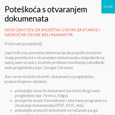
NOVI ZAHTJEV ZA SMJEŠTAJ U DOM ZA STARIJE I
NEMOĆNE OSOBE BELI MANASTIR
NOVI ZAHTJEV ZA SMJEŠTAJ U
Poštovani posjetitelji,
DOM ZA STARIJE I NEMOĆNE
zaprimili smo povratne informacije da pojedini korisnici
OSOBE BELI MANASTIR
imaju poteškoća s otvaranjem dokumenata objavljenih na
našoj web stranici, osobito prilikom korištenja određenih
web preglednika (npr. Google Chrome).
Ako se ne možete otvoriti dokument u pregledniku
preporučujemo sljedeće:
pokušajte otvoriti dokument koristeći drugi web
preglednik (npr. Firefox, Edge),
NOVI ZAHTJEV ZA SMJEŠTAJ U
provjerite imate li instalirane i ažurirane programe za
otvaranje dokumenata (PDF, DOC, itd.),
DOM ZA STARIJE I NEMOĆNE
pokušajte preuzeti dokument na računalo pa ga