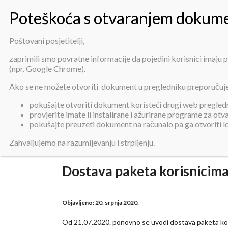
Poštovani posjetitelji,
zaprimili smo povratne informacije da pojedini korisnici imaju
(npr. Google Chrome).
Dostav
Ako se ne možete otvoriti dokument u pregledniku preporučuj
pokušajte otvoriti dokument koristeći drugi web pregledni
provjerite imate li instalirane i ažurirane programe za ot
pokušajte preuzeti dokument na računalo pa ga otvoriti 
Zahvaljujemo na razumijevanju i strpljenju.
Dostava paketa korisnicim
Objavljeno:
20. srpnja 2020.
Od 21.07.2020. ponovno se uvodi dostava paketa kor