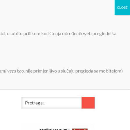
TIVNOSTI
PROJEKTI
KONTAKT
MEDIJI
nici, osobito prilikom korištenja određenih web preglednika
7.2020.
emi vezu kao,
nije primjenljivo u slučaju pregleda sa mobitelom)