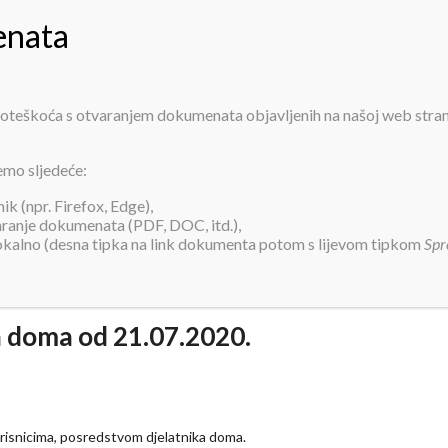
PRIJAVA ZA SMJEŠTAJ
INFORMACIJE
O NAMA
USLUGE
AK
 poteškoća s otvaranjem dokumenata objavljenih na našoj web stra
a paketa korisnicima doma od 21.0
emo sljedeće:
k (npr. Firefox, Edge),
varanje dokumenata (PDF, DOC, itd.),
lokalno (desna tipka na link dokumenta potom s lijevom tipkom
Spr
a doma od 21.07.2020.
isnicima, posredstvom djelatnika doma.