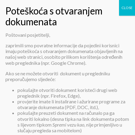
Poštovani posjetitelji,
Godišnje izvješće o provedbi
zaprimili smo povratne informacije da pojedini korisnici
imaju poteškoća s otvaranjem dokumenata objavljenih na
ZPPI za 2023
našoj web stranici, osobito prilikom korištenja određenih
web preglednika (npr. Google Chrome).
Ako se ne možete otvoriti dokument u pregledniku
preporučujemo sljedeće:
pokušajte otvoriti dokument koristeći drugi web
preglednik (npr. Firefox, Edge),
provjerite imate li instalirane i ažurirane programe za
Godišnje izvješće o provedbi ZPPI
otvaranje dokumenata (PDF, DOC, itd.),
za 2023
pokušajte preuzeti dokument na računalo pa ga
otvoriti lokalno (desna tipka na link dokumenta potom
s lijevom tipkom
Spremi vezu kao,
nije primjenljivo u
slučaju pregleda sa mobitelom)
Objavljeno:
29. siječnja 2024.