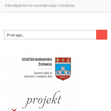
Zahvaljujemo na razumijevanju i strpljenju.
Godišnje izvješće o provedbi ZPPI za 2023 /
pdf
/