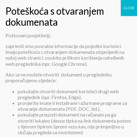
Poštovani posjetitelji,
Jednostavna nabava smrznutog i
zaprimili smo povratne informacije da pojedini korisnici
imaju poteškoća s otvaranjem dokumenata objavljenih na
konzerviranog voća i povrća i
našoj web stranici, osobito prilikom korištenja određenih
web preglednika (npr. Google Chrome).
prerađevina – poziv za dostavu
Ako se ne možete otvoriti dokument u pregledniku
ponuda
preporučujemo sljedeće:
pokušajte otvoriti dokument koristeći drugi web
preglednik (npr. Firefox, Edge),
provjerite imate li instalirane i ažurirane programe za
otvaranje dokumenata (PDF, DOC, itd.),
pokušajte preuzeti dokument na računalo pa ga
otvoriti lokalno (desna tipka na link dokumenta potom
Jednostavna nabava smrznutog i
s lijevom tipkom
Spremi vezu kao,
nije primjenljivo u
konzerviranog voća i povrća i
slučaju pregleda sa mobitelom)