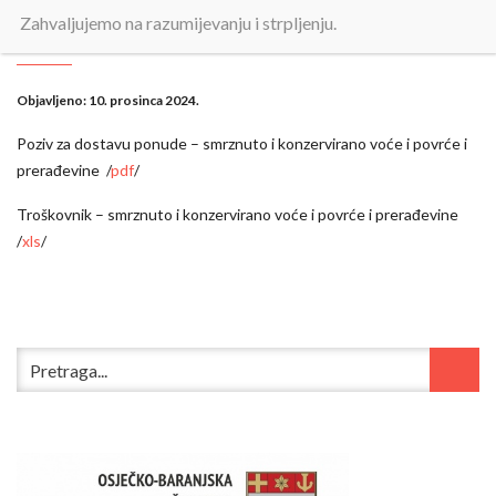
prerađevina – poziv za dostavu
Zahvaljujemo na razumijevanju i strpljenju.
ponuda
Objavljeno:
10. prosinca 2024.
Poziv za dostavu ponude – smrznuto i konzervirano voće i povrće i
prerađevine /
pdf
/
Troškovnik – smrznuto i konzervirano voće i povrće i prerađevine
/
xls
/