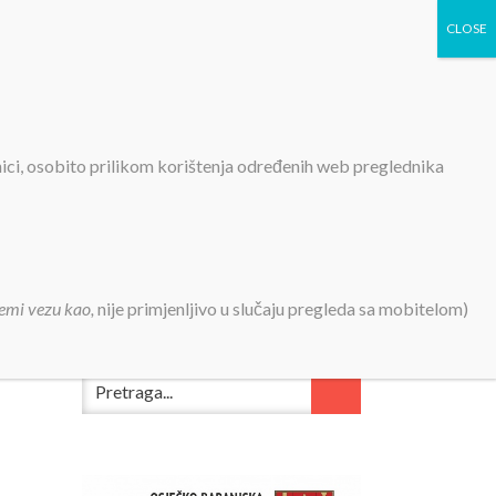
TIVNOSTI
PROJEKTI
KONTAKT
MEDIJI
nici, osobito prilikom korištenja određenih web preglednika
plana za 2021.
emi vezu kao,
nije primjenljivo u slučaju pregleda sa mobitelom)