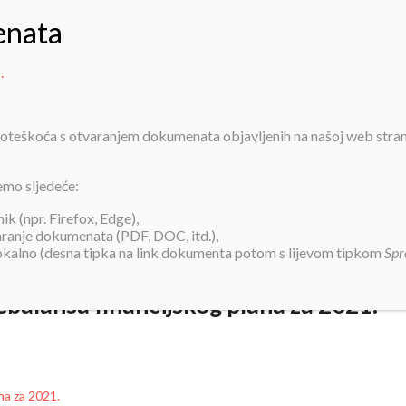
PRIJAVA ZA SMJEŠTAJ
INFORMACIJE
O NAMA
USLUGE
AK
.
 poteškoća s otvaranjem dokumenata objavljenih na našoj web stra
janju trećeg rebalansa financijskog 
emo sljedeće:
k (npr. Firefox, Edge),
varanje dokumenata (PDF, DOC, itd.),
lokalno (desna tipka na link dokumenta potom s lijevom tipkom
Spr
ebalansa financijskog plana za 2021.
na za 2021.