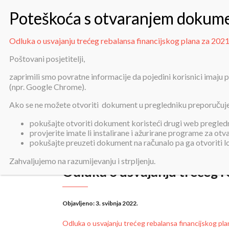
Odluka o usvajanju trećeg rebalansa financijskog plana za 2021
Poštovani posjetitelji,
zaprimili smo povratne informacije da pojedini korisnici imaju
Odluka o usva
(npr. Google Chrome).
Ako se ne možete otvoriti dokument u pregledniku preporučuj
pokušajte otvoriti dokument koristeći drugi web pregledni
provjerite imate li instalirane i ažurirane programe za ot
pokušajte preuzeti dokument na računalo pa ga otvoriti 
Zahvaljujemo na razumijevanju i strpljenju.
Odluka o usvajanju trećeg r
Objavljeno:
3. svibnja 2022.
Odluka o usvajanju trećeg rebalansa financijskog pla