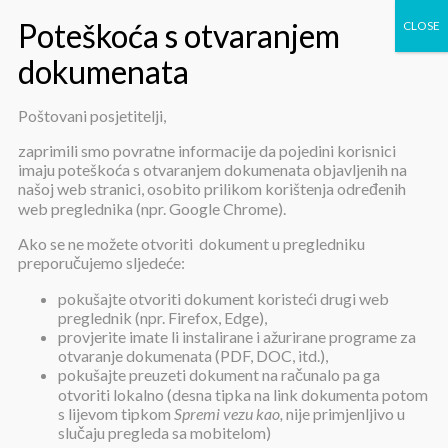
Poštovani posjetitelji,
Financije
zaprimili smo povratne informacije da pojedini korisnici
imaju poteškoća s otvaranjem dokumenata objavljenih na
našoj web stranici, osobito prilikom korištenja određenih
web preglednika (npr. Google Chrome).
Ako se ne možete otvoriti dokument u pregledniku
preporučujemo sljedeće:
pokušajte otvoriti dokument koristeći drugi web
Izmjene i dopune Financijskog
preglednik (npr. Firefox, Edge),
provjerite imate li instalirane i ažurirane programe za
plana za 2026. godinu
otvaranje dokumenata (PDF, DOC, itd.),
pokušajte preuzeti dokument na računalo pa ga
otvoriti lokalno (desna tipka na link dokumenta potom
s lijevom tipkom
Spremi vezu kao,
nije primjenljivo u
slučaju pregleda sa mobitelom)