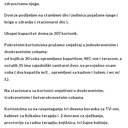
zdravstvenu njegu.
Dom je podijeljen na stambeni dio i jedinicu pojačane njege i
brige o zdravlju ( stacionarni dio ).
Ukupni kapacitet doma je 207 korisnik.
Pokretnim korisnicima pružamo smještaj u jednokrevetnim i
dvokrevetnim sobama:
od kojih je 30 soba opremljeno kupatilom, WC-om i terasom,
a
ostalih 35 ima zajednički sanitarni čvor,
na prosječno osam
soba ( dva kupatila m/ž , opremljeni sa kadom i tušem, i wc m/
ž,).
Na stacionaru su korisnici smješteni u dvokrevetnim,
trokrevetnim i četverokrevetnim sobama.
Korisnicima su na raspolaganju tri dnevna boravka sa TV-om,
kabinet za fizikalnu terapiju i 2 dvorane za vježbanje,
prostorije za radnu terapiju, knjižnica, tri čajne kuhinje,