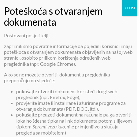
Poštovani posjetitelji,
O nama
zaprimili smo povratne informacije da pojedini korisnici imaju
poteškoća s otvaranjem dokumenata objavljenih na našoj web
stranici, osobito prilikom korištenja određenih web
preglednika (npr. Google Chrome).
Ako se ne možete otvoriti dokument u pregledniku
preporučujemo sljedeće:
pokušajte otvoriti dokument koristeći drugi web
O nama
preglednik (npr. Firefox, Edge),
provjerite imate li instalirane i ažurirane programe za
otvaranje dokumenata (PDF, DOC, itd.),
pokušajte preuzeti dokument na računalo pa ga otvoriti
Dom za starije i nemoćne osobe Beli Manastir
lokalno (desna tipka na link dokumenta potom s lijevom
tipkom
Spremi vezu kao,
nije primjenljivo u slučaju
pregleda sa mobitelom)