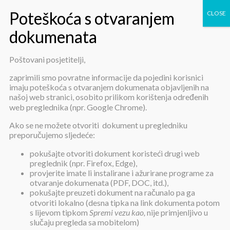
Poštovani posjetitelji,
176. sjednica
zaprimili smo povratne informacije da pojedini korisnici
imaju poteškoća s otvaranjem dokumenata objavljenih na
našoj web stranici, osobito prilikom korištenja određenih
web preglednika (npr. Google Chrome).
Ako se ne možete otvoriti dokument u pregledniku
preporučujemo sljedeće:
pokušajte otvoriti dokument koristeći drugi web
176. sjednica
preglednik (npr. Firefox, Edge),
provjerite imate li instalirane i ažurirane programe za
otvaranje dokumenata (PDF, DOC, itd.),
pokušajte preuzeti dokument na računalo pa ga
Objavljeno:
25. srpnja 2023.
otvoriti lokalno (desna tipka na link dokumenta potom
s lijevom tipkom
Spremi vezu kao,
nije primjenljivo u
Poziv /
pdf
/
slučaju pregleda sa mobitelom)