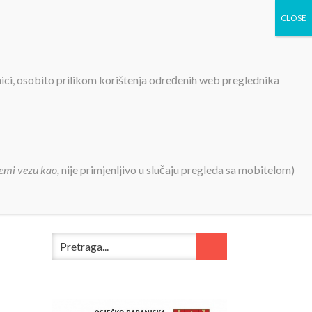
TIVNOSTI
PROJEKTI
KONTAKT
MEDIJI
nici, osobito prilikom korištenja određenih web preglednika
emi vezu kao,
nije primjenljivo u slučaju pregleda sa mobitelom)