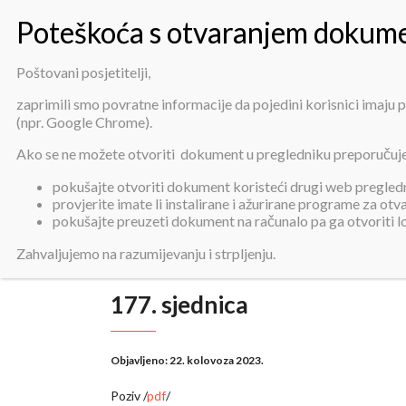
Poštovani posjetitelji,
zaprimili smo povratne informacije da pojedini korisnici imaju
(npr. Google Chrome).
Ako se ne možete otvoriti dokument u pregledniku preporučuj
pokušajte otvoriti dokument koristeći drugi web pregledni
provjerite imate li instalirane i ažurirane programe za ot
pokušajte preuzeti dokument na računalo pa ga otvoriti 
Zahvaljujemo na razumijevanju i strpljenju.
177. sjednica
Objavljeno:
22. kolovoza 2023.
Poziv /
pdf
/