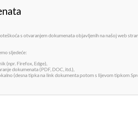
PRIJAVA ZA SMJEŠTAJ
INFORMACIJE
O NAMA
USLUGE
AK
 poteškoća s otvaranjem dokumenata objavljenih na našoj web stra
177. sjednica
emo sljedeće:
k (npr. Firefox, Edge),
varanje dokumenata (PDF, DOC, itd.),
lokalno (desna tipka na link dokumenta potom s lijevom tipkom
Spr