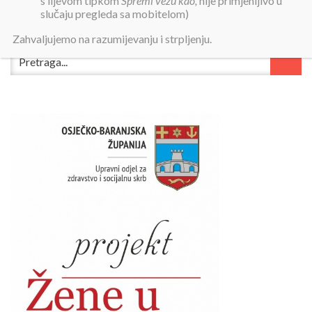
s lijevom tipkom
Spremi vezu kao,
nije primjenljivo u
slučaju pregleda sa mobitelom)
Zahvaljujemo na razumijevanju i strpljenju.