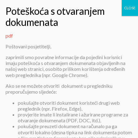
pdf
pdf
Poštovani posjetitelji,
zaprimili smo povratne informacije da pojedini korisnici
imaju poteškoća s otvaranjem dokumenata objavljenih na
našoj web stranici, osobito prilikom korištenja određenih
web preglednika (npr. Google Chrome).
Ako se ne možete otvoriti dokument u pregledniku
preporučujemo sljedeće:
pdf
pokušajte otvoriti dokument koristeći drugi web
preglednik (npr. Firefox, Edge),
provjerite imate li instalirane i ažurirane programe za
Objavljeno:
1. siječnja 2024.
otvaranje dokumenata (PDF, DOC, itd.),
pokušajte preuzeti dokument na računalo pa ga
pdf
otvoriti lokalno (desna tipka na link dokumenta potom