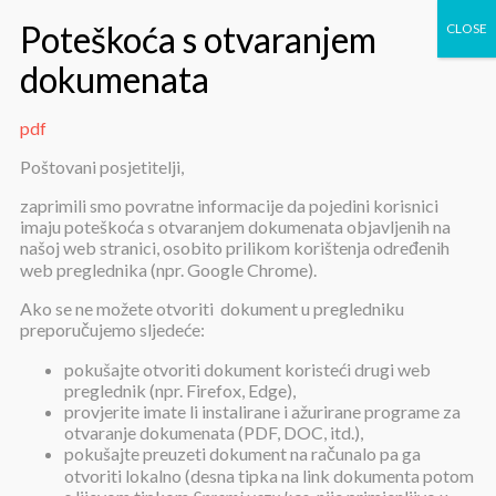
pdf
pdf
Poštovani posjetitelji,
zaprimili smo povratne informacije da pojedini korisnici
imaju poteškoća s otvaranjem dokumenata objavljenih na
našoj web stranici, osobito prilikom korištenja određenih
web preglednika (npr. Google Chrome).
Ako se ne možete otvoriti dokument u pregledniku
preporučujemo sljedeće:
pdf
pokušajte otvoriti dokument koristeći drugi web
preglednik (npr. Firefox, Edge),
provjerite imate li instalirane i ažurirane programe za
Objavljeno:
27. ožujka 2024.
otvaranje dokumenata (PDF, DOC, itd.),
pokušajte preuzeti dokument na računalo pa ga
pdf
otvoriti lokalno (desna tipka na link dokumenta potom