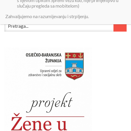
s lijevom tipkom
Spremi vezu kao,
nije primjenljivo u
slučaju pregleda sa mobitelom)
Zahvaljujemo na razumijevanju i strpljenju.