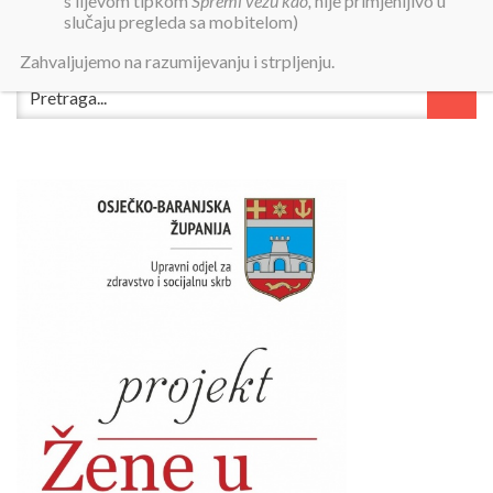
s lijevom tipkom
Spremi vezu kao,
nije primjenljivo u
slučaju pregleda sa mobitelom)
Zahvaljujemo na razumijevanju i strpljenju.