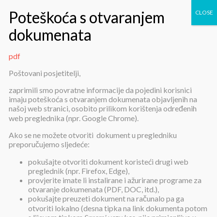
pdf
pdf
Poštovani posjetitelji,
zaprimili smo povratne informacije da pojedini korisnici
imaju poteškoća s otvaranjem dokumenata objavljenih na
našoj web stranici, osobito prilikom korištenja određenih
web preglednika (npr. Google Chrome).
Ako se ne možete otvoriti dokument u pregledniku
preporučujemo sljedeće:
pdf
pokušajte otvoriti dokument koristeći drugi web
preglednik (npr. Firefox, Edge),
provjerite imate li instalirane i ažurirane programe za
Objavljeno:
21. svibnja 2024.
otvaranje dokumenata (PDF, DOC, itd.),
pokušajte preuzeti dokument na računalo pa ga
pdf
otvoriti lokalno (desna tipka na link dokumenta potom