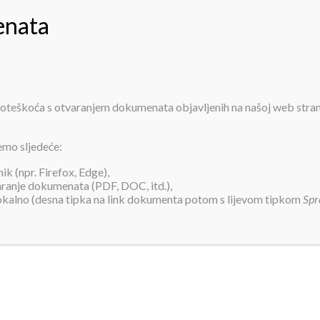
PRIJAVA ZA SMJEŠTAJ
INFORMACIJE
O NAMA
USLUGE
AK
 poteškoća s otvaranjem dokumenata objavljenih na našoj web stra
pdf
emo sljedeće:
k (npr. Firefox, Edge),
varanje dokumenata (PDF, DOC, itd.),
lokalno (desna tipka na link dokumenta potom s lijevom tipkom
Spr