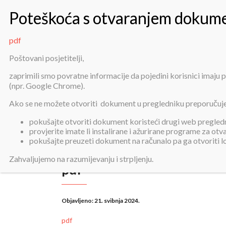
pdf
Poštovani posjetitelji,
zaprimili smo povratne informacije da pojedini korisnici imaju
(npr. Google Chrome).
Ako se ne možete otvoriti dokument u pregledniku preporučuj
pokušajte otvoriti dokument koristeći drugi web pregledni
provjerite imate li instalirane i ažurirane programe za ot
pokušajte preuzeti dokument na računalo pa ga otvoriti 
Zahvaljujemo na razumijevanju i strpljenju.
pdf
Objavljeno:
21. svibnja 2024.
pdf