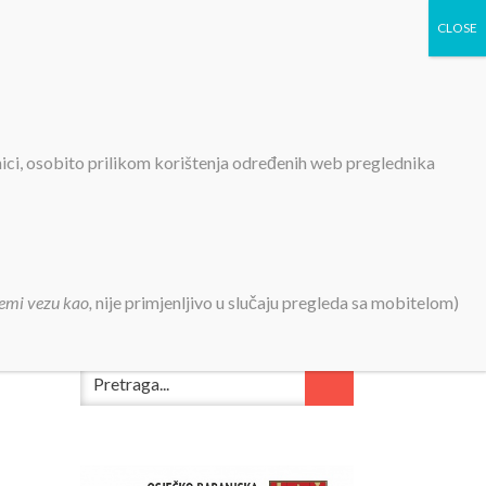
TIVNOSTI
PROJEKTI
KONTAKT
MEDIJI
nici, osobito prilikom korištenja određenih web preglednika
emi vezu kao,
nije primjenljivo u slučaju pregleda sa mobitelom)