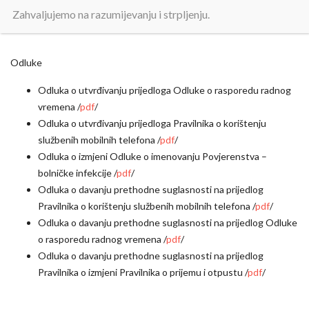
Zapisnik sa 199. sjednice 54. sjednica 8. saziva /
pdf
/
Zahvaljujemo na razumijevanju i strpljenju.
Odluke
Odluka o utvrđivanju prijedloga Odluke o rasporedu radnog
vremena /
pdf
/
Odluka o utvrđivanju prijedloga Pravilnika o korištenju
službenih mobilnih telefona /
pdf
/
Odluka o izmjeni Odluke o imenovanju Povjerenstva –
bolničke infekcije /
pdf
/
Odluka o davanju prethodne suglasnosti na prijedlog
Pravilnika o korištenju službenih mobilnih telefona /
pdf
/
Odluka o davanju prethodne suglasnosti na prijedlog Odluke
o rasporedu radnog vremena /
pdf
/
Odluka o davanju prethodne suglasnosti na prijedlog
Pravilnika o izmjeni Pravilnika o prijemu i otpustu /
pdf
/