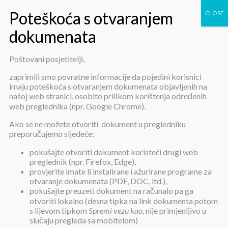
Poštovani posjetitelji,
200. sjednica Upravnog vijeća
zaprimili smo povratne informacije da pojedini korisnici
imaju poteškoća s otvaranjem dokumenata objavljenih na
našoj web stranici, osobito prilikom korištenja određenih
web preglednika (npr. Google Chrome).
Ako se ne možete otvoriti dokument u pregledniku
preporučujemo sljedeće:
pokušajte otvoriti dokument koristeći drugi web
200. sjednica Upravnog vijeća
preglednik (npr. Firefox, Edge),
provjerite imate li instalirane i ažurirane programe za
otvaranje dokumenata (PDF, DOC, itd.),
pokušajte preuzeti dokument na računalo pa ga
Objavljeno:
20. prosinca 2024.
otvoriti lokalno (desna tipka na link dokumenta potom
s lijevom tipkom
Spremi vezu kao,
nije primjenljivo u
Saziv 200. sjednice (55. sjednice 8. saziva) Upravnog vijeća /
pdf
/
slučaju pregleda sa mobitelom)