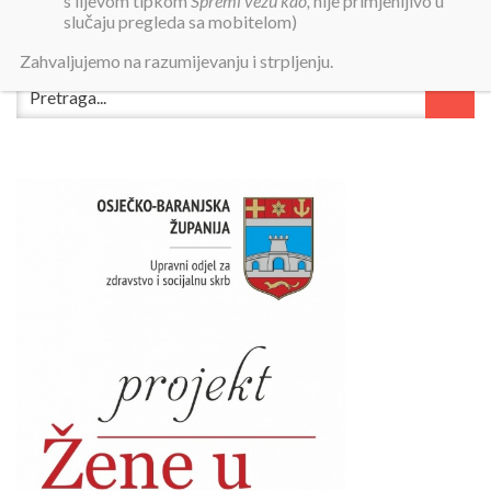
s lijevom tipkom
Spremi vezu kao,
nije primjenljivo u
slučaju pregleda sa mobitelom)
Zahvaljujemo na razumijevanju i strpljenju.