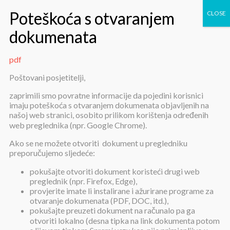
pdf
pdf
Poštovani posjetitelji,
zaprimili smo povratne informacije da pojedini korisnici
imaju poteškoća s otvaranjem dokumenata objavljenih na
našoj web stranici, osobito prilikom korištenja određenih
web preglednika (npr. Google Chrome).
Ako se ne možete otvoriti dokument u pregledniku
preporučujemo sljedeće:
pdf
pokušajte otvoriti dokument koristeći drugi web
preglednik (npr. Firefox, Edge),
provjerite imate li instalirane i ažurirane programe za
Objavljeno:
23. prosinca 2024.
otvaranje dokumenata (PDF, DOC, itd.),
pokušajte preuzeti dokument na računalo pa ga
pdf
otvoriti lokalno (desna tipka na link dokumenta potom