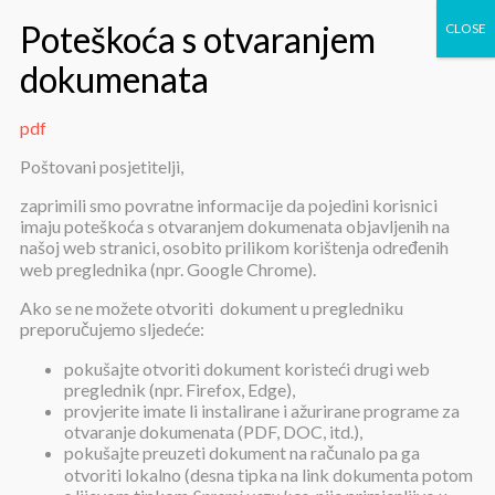
pdf
pdf
Poštovani posjetitelji,
zaprimili smo povratne informacije da pojedini korisnici
imaju poteškoća s otvaranjem dokumenata objavljenih na
našoj web stranici, osobito prilikom korištenja određenih
web preglednika (npr. Google Chrome).
Ako se ne možete otvoriti dokument u pregledniku
preporučujemo sljedeće:
pdf
pokušajte otvoriti dokument koristeći drugi web
preglednik (npr. Firefox, Edge),
provjerite imate li instalirane i ažurirane programe za
Objavljeno:
2. travnja 2025.
otvaranje dokumenata (PDF, DOC, itd.),
pokušajte preuzeti dokument na računalo pa ga
pdf
otvoriti lokalno (desna tipka na link dokumenta potom