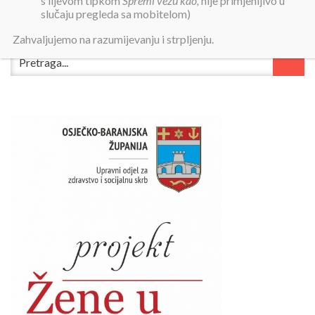
s lijevom tipkom
Spremi vezu kao,
nije primjenljivo u
slučaju pregleda sa mobitelom)
Zahvaljujemo na razumijevanju i strpljenju.