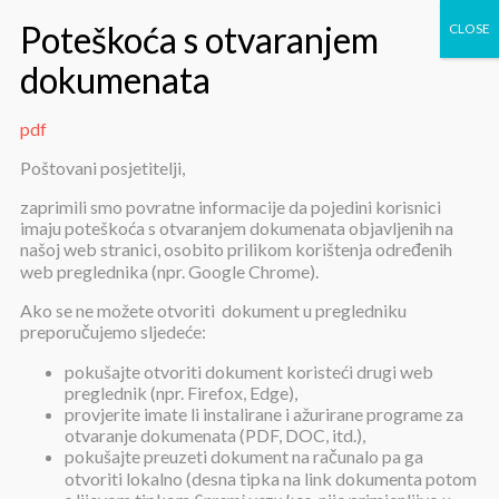
pdf
pdf
Poštovani posjetitelji,
zaprimili smo povratne informacije da pojedini korisnici
imaju poteškoća s otvaranjem dokumenata objavljenih na
našoj web stranici, osobito prilikom korištenja određenih
web preglednika (npr. Google Chrome).
Ako se ne možete otvoriti dokument u pregledniku
preporučujemo sljedeće:
pdf
pokušajte otvoriti dokument koristeći drugi web
preglednik (npr. Firefox, Edge),
provjerite imate li instalirane i ažurirane programe za
Objavljeno:
27. lipnja 2025.
otvaranje dokumenata (PDF, DOC, itd.),
pokušajte preuzeti dokument na računalo pa ga
pdf
otvoriti lokalno (desna tipka na link dokumenta potom