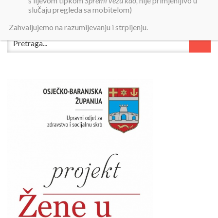
s lijevom tipkom
Spremi vezu kao,
nije primjenljivo u
slučaju pregleda sa mobitelom)
Zahvaljujemo na razumijevanju i strpljenju.