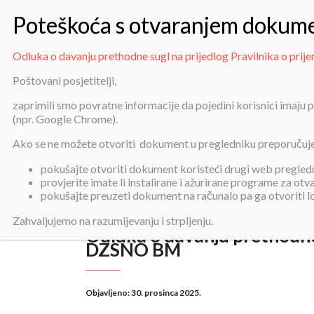
Odluka o davanju prethodne sugl na prijedlog Pravilnika o pr
Poštovani posjetitelji,
zaprimili smo povratne informacije da pojedini korisnici imaju
Odluka o davanju pre
(npr. Google Chrome).
Ako se ne možete otvoriti dokument u pregledniku preporučuj
pokušajte otvoriti dokument koristeći drugi web pregledni
provjerite imate li instalirane i ažurirane programe za ot
pokušajte preuzeti dokument na računalo pa ga otvoriti 
Zahvaljujemo na razumijevanju i strpljenju.
Odluka o davanju prethodne 
DZSNO BM
Objavljeno:
30. prosinca 2025.