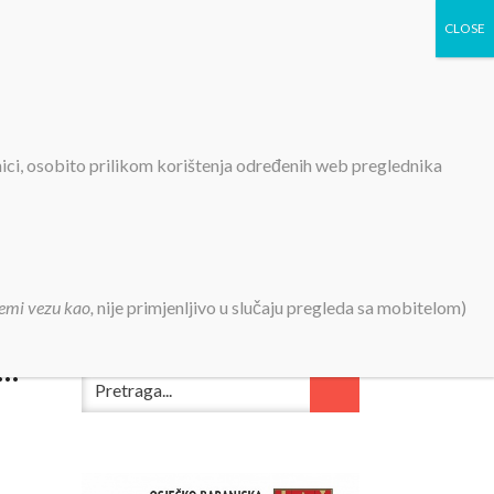
TIVNOSTI
PROJEKTI
KONTAKT
MEDIJI
nici, osobito prilikom korištenja određenih web preglednika
ka o prijemu…DZSNO BM
emi vezu kao,
nije primjenljivo u slučaju pregleda sa mobitelom)
u…