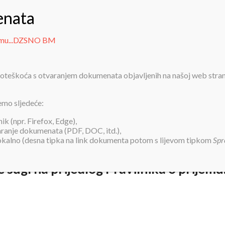
PRIJAVA ZA SMJEŠTAJ
INFORMACIJE
O NAMA
USLUGE
AK
ijemu...DZSNO BM
 poteškoća s otvaranjem dokumenata objavljenih na našoj web stra
thodne sugl na prijedlog Pravilni
emo sljedeće:
k (npr. Firefox, Edge),
varanje dokumenata (PDF, DOC, itd.),
lokalno (desna tipka na link dokumenta potom s lijevom tipkom
Spr
sugl na prijedlog Pravilnika o prijem