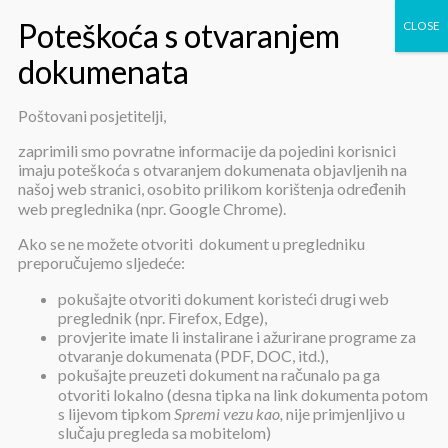
Poštovani posjetitelji,
Adaptivne tehnologije
zaprimili smo povratne informacije da pojedini korisnici
imaju poteškoća s otvaranjem dokumenata objavljenih na
našoj web stranici, osobito prilikom korištenja određenih
web preglednika (npr. Google Chrome).
Ako se ne možete otvoriti dokument u pregledniku
preporučujemo sljedeće:
pokušajte otvoriti dokument koristeći drugi web
Adaptivne tehnologije
preglednik (npr. Firefox, Edge),
provjerite imate li instalirane i ažurirane programe za
otvaranje dokumenata (PDF, DOC, itd.),
pokušajte preuzeti dokument na računalo pa ga
Objavljeno:
20. travnja 2021.
otvoriti lokalno (desna tipka na link dokumenta potom
s lijevom tipkom
Spremi vezu kao,
nije primjenljivo u
Zajedničke blagovaonice te prostorije za boravak i druženje
slučaju pregleda sa mobitelom)
korisnika konačno opremljene roletama!