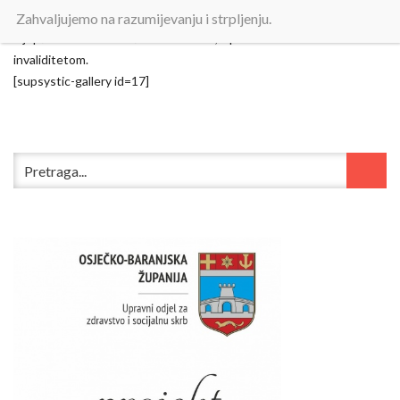
U 2021. godini roletama sa električnim pogonom želimo olakšati i
Zahvaljujemo na razumijevanju i strpljenju.
uljepšati život svim našim korisnicima, a posebno osobama sa
invaliditetom.
[supsystic-gallery id=17]