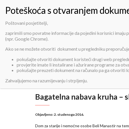
Poštovani posjetitelji,
zaprimili smo povratne informacije da pojedini korisnici imaju
(npr. Google Chrome).
Baga
Ako se ne možete otvoriti dokument u pregledniku preporučuj
pokušajte otvoriti dokument koristeći drugi web pregledni
provjerite imate li instalirane i ažurirane programe za ot
pokušajte preuzeti dokument na računalo pa ga otvoriti 
Zahvaljujemo na razumijevanju i strpljenju.
Bagatelna nabava kruha – s
Objavljeno:
2. studenoga 2016.
Dom za starije i nemoćne osobe Beli Manastir na te