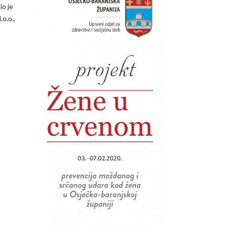
io je
o.o.,