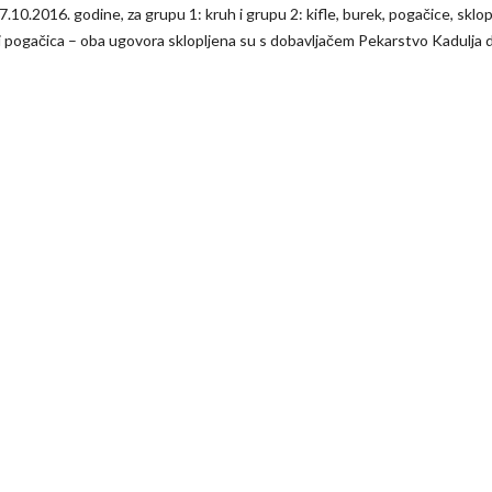
.10.2016. godine, za grupu 1: kruh i grupu 2: kifle, burek, pogačice, sklop
 i pogačica – oba ugovora sklopljena su s dobavljačem Pekarstvo Kadulja d.