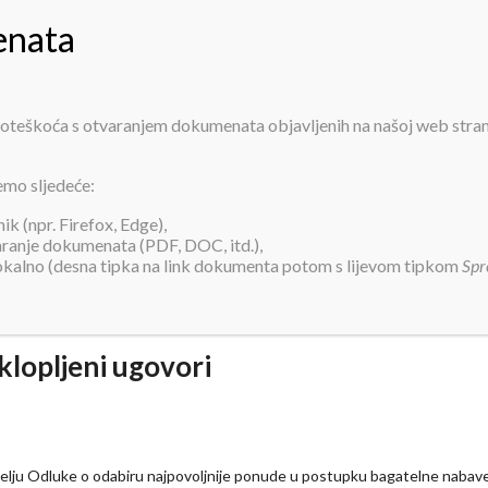
PRIJAVA ZA SMJEŠTAJ
INFORMACIJE
O NAMA
USLUGE
AK
 poteškoća s otvaranjem dokumenata objavljenih na našoj web stra
telna nabava kruha – sklopljeni ug
emo sljedeće:
k (npr. Firefox, Edge),
varanje dokumenata (PDF, DOC, itd.),
lokalno (desna tipka na link dokumenta potom s lijevom tipkom
Spr
klopljeni ugovori
melju Odluke o odabiru najpovoljnije ponude u postupku bagatelne nabav