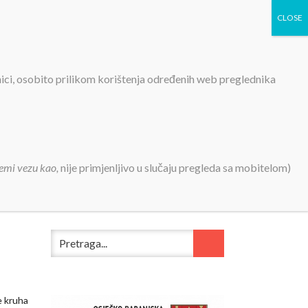
TIVNOSTI
PROJEKTI
KONTAKT
MEDIJI
nici, osobito prilikom korištenja određenih web preglednika
ovori
emi vezu kao,
nije primjenljivo u slučaju pregleda sa mobitelom)
e kruha