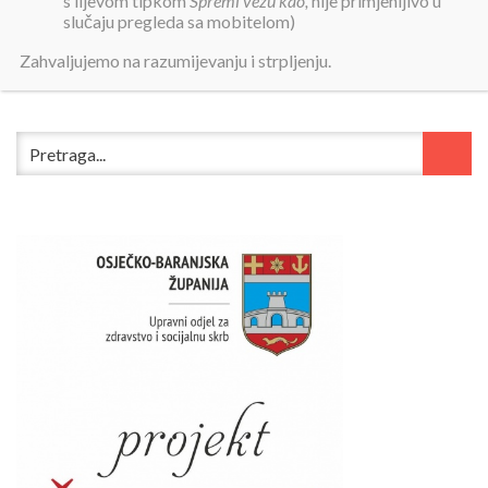
s lijevom tipkom
Spremi vezu kao,
nije primjenljivo u
slučaju pregleda sa mobitelom)
Plan nabave 2018 Dom BM - rebalans 2
Zahvaljujemo na razumijevanju i strpljenju.