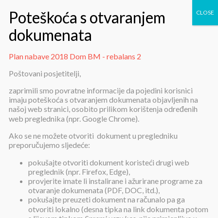
Plan nabave 2018 Dom BM - rebalans 2
Plan nabave 2018 Dom BM –
Poštovani posjetitelji,
rebalans 2
zaprimili smo povratne informacije da pojedini korisnici
imaju poteškoća s otvaranjem dokumenata objavljenih na
našoj web stranici, osobito prilikom korištenja određenih
web preglednika (npr. Google Chrome).
Ako se ne možete otvoriti dokument u pregledniku
preporučujemo sljedeće:
pokušajte otvoriti dokument koristeći drugi web
Plan nabave 2018 Dom BM –
preglednik (npr. Firefox, Edge),
rebalans 2
provjerite imate li instalirane i ažurirane programe za
otvaranje dokumenata (PDF, DOC, itd.),
pokušajte preuzeti dokument na računalo pa ga
otvoriti lokalno (desna tipka na link dokumenta potom
Objavljeno:
27. rujna 2018.