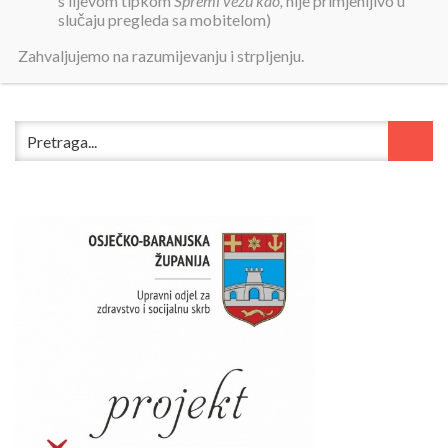
s lijevom tipkom
Spremi vezu kao,
nije primjenljivo u
slučaju pregleda sa mobitelom)
Godišnji financijski izvještaj za 2019. godinu
Zahvaljujemo na razumijevanju i strpljenju.