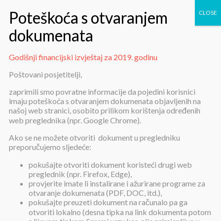
Godišnji financijski izvještaj za 2019. godinu
Godišnji financijski izvještaj za
Poštovani posjetitelji,
2019. godinu
zaprimili smo povratne informacije da pojedini korisnici
imaju poteškoća s otvaranjem dokumenata objavljenih na
našoj web stranici, osobito prilikom korištenja određenih
web preglednika (npr. Google Chrome).
Ako se ne možete otvoriti dokument u pregledniku
preporučujemo sljedeće:
pokušajte otvoriti dokument koristeći drugi web
Godišnji financijski izvještaj za
preglednik (npr. Firefox, Edge),
2019. godinu
provjerite imate li instalirane i ažurirane programe za
otvaranje dokumenata (PDF, DOC, itd.),
pokušajte preuzeti dokument na računalo pa ga
otvoriti lokalno (desna tipka na link dokumenta potom
Objavljeno:
3. veljače 2020.