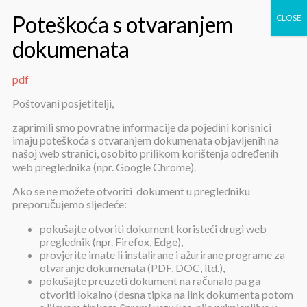
pdf
pdf
Poštovani posjetitelji,
zaprimili smo povratne informacije da pojedini korisnici
imaju poteškoća s otvaranjem dokumenata objavljenih na
našoj web stranici, osobito prilikom korištenja određenih
web preglednika (npr. Google Chrome).
Ako se ne možete otvoriti dokument u pregledniku
preporučujemo sljedeće:
pdf
pokušajte otvoriti dokument koristeći drugi web
preglednik (npr. Firefox, Edge),
provjerite imate li instalirane i ažurirane programe za
Objavljeno:
17. ožujka 2024.
otvaranje dokumenata (PDF, DOC, itd.),
pokušajte preuzeti dokument na računalo pa ga
pdf
otvoriti lokalno (desna tipka na link dokumenta potom