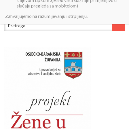
s lijevom tipkom
Spremi vezu kao,
nije primjenljivo u
slučaju pregleda sa mobitelom)
Zahvaljujemo na razumijevanju i strpljenju.