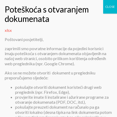
xlsx
xlsx
Poštovani posjetitelji,
zaprimili smo povratne informacije da pojedini korisnici
imaju poteškoća s otvaranjem dokumenata objavljenih na
našoj web stranici, osobito prilikom korištenja određenih
web preglednika (npr. Google Chrome).
Ako se ne možete otvoriti dokument u pregledniku
preporučujemo sljedeće:
xlsx
pokušajte otvoriti dokument koristeći drugi web
preglednik (npr. Firefox, Edge),
provjerite imate li instalirane i ažurirane programe za
Objavljeno:
16. lipnja 2024.
otvaranje dokumenata (PDF, DOC, itd.),
pokušajte preuzeti dokument na računalo pa ga
xlsx
otvoriti lokalno (desna tipka na link dokumenta potom