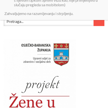
s lijevom tipkom
Spremi vezu kao,
nije primjenljivo u
slučaju pregleda sa mobitelom)
Zahvaljujemo na razumijevanju i strpljenju.