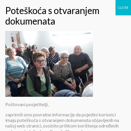
Promidžbena radionica Općina
Vladisalvci 4
Promidžbena radionica Općina
Poštovani posjetitelji,
Vladisalvci 4
zaprimili smo povratne informacije da pojedini korisnici
imaju poteškoća s otvaranjem dokumenata objavljenih na
našoj web stranici, osobito prilikom korištenja određenih
Objavljeno:
15. studenoga 2019.