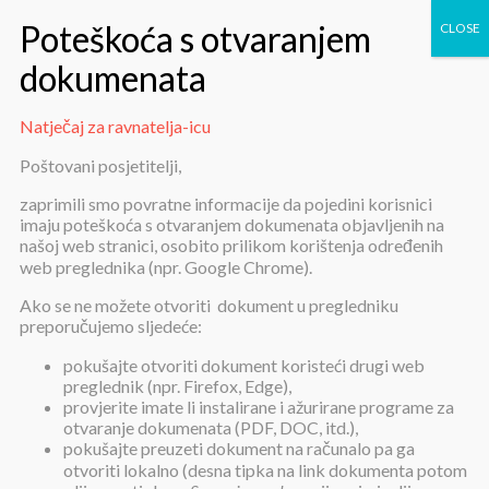
Natječaj za ravnatelja-icu
Natječaj za ravnatelja-icu
Poštovani posjetitelji,
zaprimili smo povratne informacije da pojedini korisnici
imaju poteškoća s otvaranjem dokumenata objavljenih na
našoj web stranici, osobito prilikom korištenja određenih
web preglednika (npr. Google Chrome).
Ako se ne možete otvoriti dokument u pregledniku
preporučujemo sljedeće:
Natječaj za ravnatelja-icu
pokušajte otvoriti dokument koristeći drugi web
preglednik (npr. Firefox, Edge),
provjerite imate li instalirane i ažurirane programe za
Objavljeno:
19. kolovoza 2019.
otvaranje dokumenata (PDF, DOC, itd.),
pokušajte preuzeti dokument na računalo pa ga
Natječaj za ravnatelja-icu
otvoriti lokalno (desna tipka na link dokumenta potom