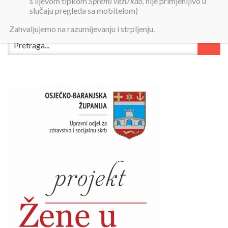
s lijevom tipkom
Spremi vezu kao,
nije primjenljivo u
slučaju pregleda sa mobitelom)
Zahvaljujemo na razumijevanju i strpljenju.