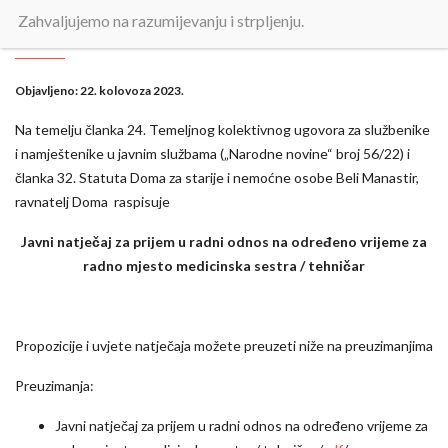
radno mjesto medicinska sestra /
Zahvaljujemo na razumijevanju i strpljenju.
tehničar
Objavljeno:
22. kolovoza 2023.
Na temelju članka 24. Temeljnog kolektivnog ugovora za službenike
i namještenike u javnim službama („Narodne novine“ broj 56/22) i
članka 32. Statuta Doma za starije i nemoćne osobe Beli Manastir,
ravnatelj Doma raspisuje
Javni natječaj za prijem u radni odnos na određeno vrijeme za
radno mjesto medicinska sestra / tehničar
Propozicije i uvjete natječaja možete preuzeti niže na preuzimanjima
Preuzimanja:
Javni natječaj za prijem u radni odnos na određeno vrijeme za