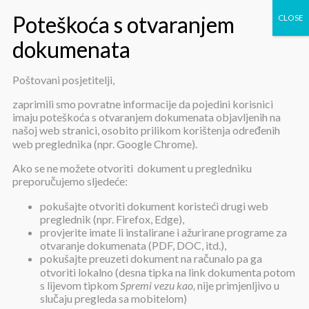
Poštovani posjetitelji,
Javni natječaj za prijem u radni
zaprimili smo povratne informacije da pojedini korisnici
imaju poteškoća s otvaranjem dokumenata objavljenih na
odnos na određeno vrijeme za
našoj web stranici, osobito prilikom korištenja određenih
web preglednika (npr. Google Chrome).
radno mjesto medicinska sestra /
Ako se ne možete otvoriti dokument u pregledniku
tehničar
preporučujemo sljedeće:
pokušajte otvoriti dokument koristeći drugi web
preglednik (npr. Firefox, Edge),
provjerite imate li instalirane i ažurirane programe za
otvaranje dokumenata (PDF, DOC, itd.),
pokušajte preuzeti dokument na računalo pa ga
otvoriti lokalno (desna tipka na link dokumenta potom
Javni natječaj za prijem u radni
s lijevom tipkom
Spremi vezu kao,
nije primjenljivo u
odnos na određeno vrijeme za
slučaju pregleda sa mobitelom)