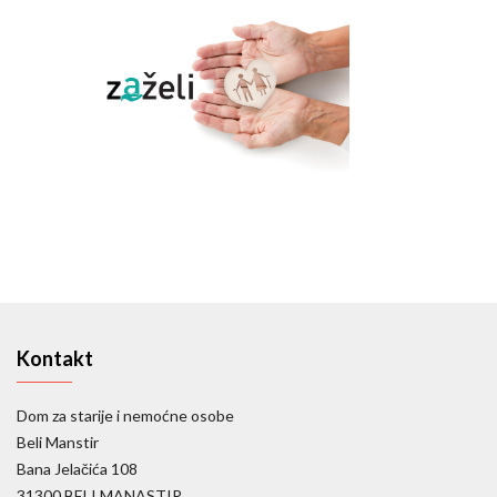
Kontakt
Dom za starije i nemoćne osobe
Beli Manstir
Bana Jelačića 108
31300 BELI MANASTIR