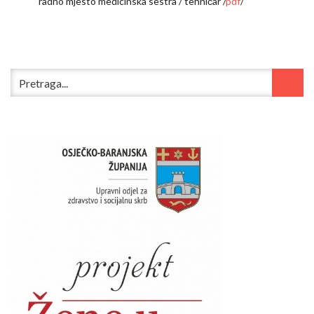
radno mjesto medicinska sestra / tehničar /
pdf
/