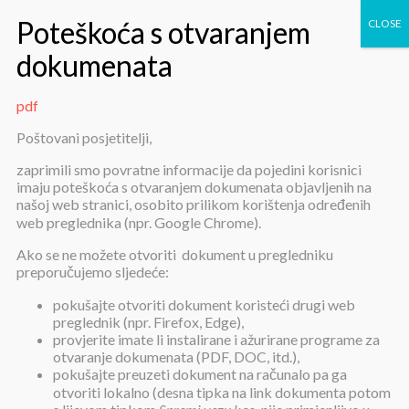
pdf
pdf
Poštovani posjetitelji,
zaprimili smo povratne informacije da pojedini korisnici
imaju poteškoća s otvaranjem dokumenata objavljenih na
našoj web stranici, osobito prilikom korištenja određenih
web preglednika (npr. Google Chrome).
Ako se ne možete otvoriti dokument u pregledniku
preporučujemo sljedeće:
pdf
pokušajte otvoriti dokument koristeći drugi web
preglednik (npr. Firefox, Edge),
provjerite imate li instalirane i ažurirane programe za
Objavljeno:
12. siječnja 2023.
otvaranje dokumenata (PDF, DOC, itd.),
pokušajte preuzeti dokument na računalo pa ga
pdf
otvoriti lokalno (desna tipka na link dokumenta potom