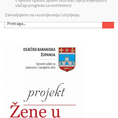
s lijevom tipkom
Spremi vezu kao,
nije primjenljivo u
slučaju pregleda sa mobitelom)
Zahvaljujemo na razumijevanju i strpljenju.