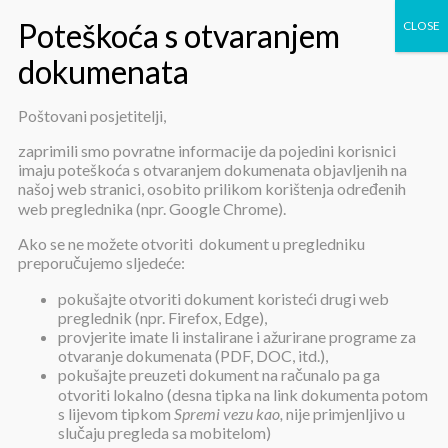
Poštovani posjetitelji,
JEDNOSTAVNA NABAVA
zaprimili smo povratne informacije da pojedini korisnici
imaju poteškoća s otvaranjem dokumenata objavljenih na
KRUHA 2018 – POZIV ZA
našoj web stranici, osobito prilikom korištenja određenih
web preglednika (npr. Google Chrome).
DOSTAVU PONUDE
Ako se ne možete otvoriti dokument u pregledniku
preporučujemo sljedeće:
pokušajte otvoriti dokument koristeći drugi web
preglednik (npr. Firefox, Edge),
provjerite imate li instalirane i ažurirane programe za
otvaranje dokumenata (PDF, DOC, itd.),
pokušajte preuzeti dokument na računalo pa ga
JEDNOSTAVNA NABAVA KRUHA
otvoriti lokalno (desna tipka na link dokumenta potom
2018 – POZIV ZA DOSTAVU
s lijevom tipkom
Spremi vezu kao,
nije primjenljivo u
PONUDE
slučaju pregleda sa mobitelom)