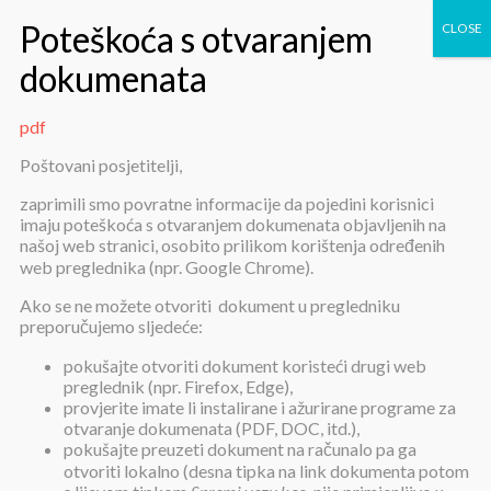
pdf
pdf
Poštovani posjetitelji,
zaprimili smo povratne informacije da pojedini korisnici
imaju poteškoća s otvaranjem dokumenata objavljenih na
našoj web stranici, osobito prilikom korištenja određenih
web preglednika (npr. Google Chrome).
Ako se ne možete otvoriti dokument u pregledniku
preporučujemo sljedeće:
pdf
pokušajte otvoriti dokument koristeći drugi web
preglednik (npr. Firefox, Edge),
provjerite imate li instalirane i ažurirane programe za
Objavljeno:
16. prosinca 2024.
otvaranje dokumenata (PDF, DOC, itd.),
pokušajte preuzeti dokument na računalo pa ga
pdf
otvoriti lokalno (desna tipka na link dokumenta potom