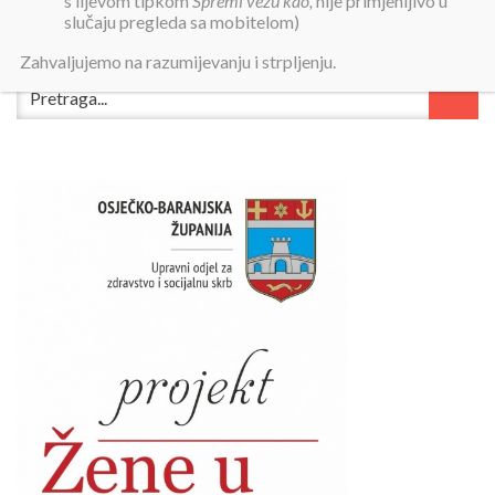
s lijevom tipkom
Spremi vezu kao,
nije primjenljivo u
slučaju pregleda sa mobitelom)
Zahvaljujemo na razumijevanju i strpljenju.