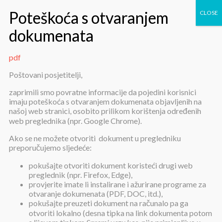
pdf
pdf
Poštovani posjetitelji,
zaprimili smo povratne informacije da pojedini korisnici
imaju poteškoća s otvaranjem dokumenata objavljenih na
našoj web stranici, osobito prilikom korištenja određenih
web preglednika (npr. Google Chrome).
Ako se ne možete otvoriti dokument u pregledniku
preporučujemo sljedeće:
pdf
pokušajte otvoriti dokument koristeći drugi web
preglednik (npr. Firefox, Edge),
provjerite imate li instalirane i ažurirane programe za
Objavljeno:
9. prosinca 2025.
otvaranje dokumenata (PDF, DOC, itd.),
pokušajte preuzeti dokument na računalo pa ga
pdf
otvoriti lokalno (desna tipka na link dokumenta potom