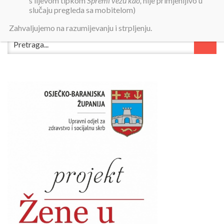
s lijevom tipkom
Spremi vezu kao,
nije primjenljivo u
slučaju pregleda sa mobitelom)
Zahvaljujemo na razumijevanju i strpljenju.