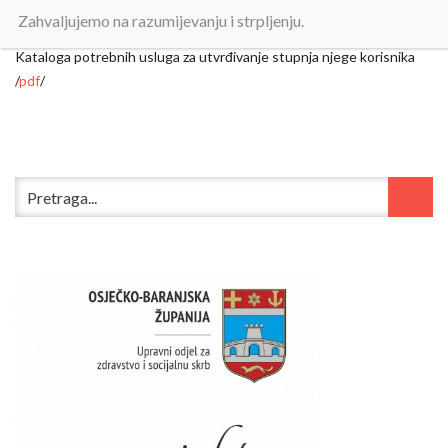
Objavljeno:
31. srpnja 2023.
Zahvaljujemo na razumijevanju i strpljenju.
Kataloga potrebnih usluga za utvrđivanje stupnja njege korisnika
/
pdf
/