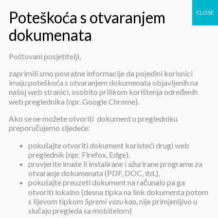
Poštovani posjetitelji,
Kataloga potrebnih usluga za
zaprimili smo povratne informacije da pojedini korisnici
imaju poteškoća s otvaranjem dokumenata objavljenih na
utvrđivanje stupnja njege
našoj web stranici, osobito prilikom korištenja određenih
web preglednika (npr. Google Chrome).
korisnika
Ako se ne možete otvoriti dokument u pregledniku
preporučujemo sljedeće:
pokušajte otvoriti dokument koristeći drugi web
preglednik (npr. Firefox, Edge),
provjerite imate li instalirane i ažurirane programe za
otvaranje dokumenata (PDF, DOC, itd.),
pokušajte preuzeti dokument na računalo pa ga
Kataloga potrebnih usluga za
otvoriti lokalno (desna tipka na link dokumenta potom
utvrđivanje stupnja njege korisnika
s lijevom tipkom
Spremi vezu kao,
nije primjenljivo u
slučaju pregleda sa mobitelom)