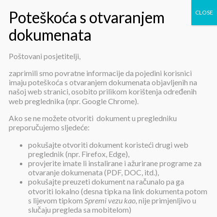
Poštovani posjetitelji,
Nabavka kućanskih i osnovnih
zaprimili smo povratne informacije da pojedini korisnici
imaju poteškoća s otvaranjem dokumenata objavljenih na
higijenskih potrepština
našoj web stranici, osobito prilikom korištenja određenih
web preglednika (npr. Google Chrome).
Ako se ne možete otvoriti dokument u pregledniku
preporučujemo sljedeće:
pokušajte otvoriti dokument koristeći drugi web
preglednik (npr. Firefox, Edge),
provjerite imate li instalirane i ažurirane programe za
Nabavka kućanskih i osnovnih
otvaranje dokumenata (PDF, DOC, itd.),
higijenskih potrepština
pokušajte preuzeti dokument na računalo pa ga
otvoriti lokalno (desna tipka na link dokumenta potom
s lijevom tipkom
Spremi vezu kao,
nije primjenljivo u
slučaju pregleda sa mobitelom)
Objavljeno:
1. veljače 2023.