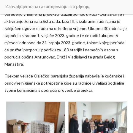
Zahvaljujemo na razumijevanju i strpljenju.
Nakon provedenih javnih oglasa za prijam u radni odnos na
određeno vrijeme na projektu ”Zaželi pomoć u kući”-Osnaživanje i
aktiviranje žena na tržištu rada, faza III, s izabranim radnicama je
zaključen ugovor o radu na određeno vrijeme. Ukupno 30 radnica je
započelo s radom 1. veljače 2023. godine te će raditi ukupno 6
mjeseci odnosno do 31. srpnja 2023. godine, tokom kojeg perioda
će pružati potporu i podršku za 180 starijih i nemoćnih osoba s
područja općina Antunovac, Draž i Vladislavci te grada Belog
Manastira.
Tijekom veljače Osječko-baranjska županija nabavila je kućanske i
osnovne higijenske potrepštine koje su radnice u veljači podijelile
svojim korisnicima s područja provedbe projekta.