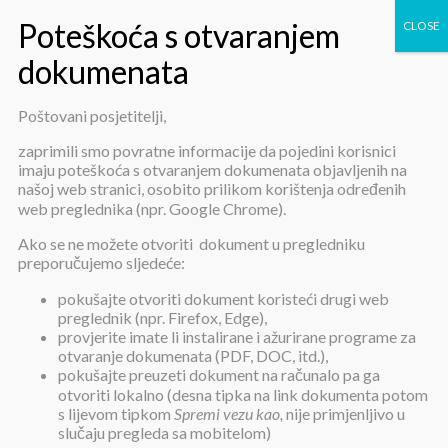
Poštovani posjetitelji,
Obavijest o izboru kandidata
zaprimili smo povratne informacije da pojedini korisnici
imaju poteškoća s otvaranjem dokumenata objavljenih na
našoj web stranici, osobito prilikom korištenja određenih
web preglednika (npr. Google Chrome).
Ako se ne možete otvoriti dokument u pregledniku
preporučujemo sljedeće:
pokušajte otvoriti dokument koristeći drugi web
Obavijest o izboru kandidata
preglednik (npr. Firefox, Edge),
provjerite imate li instalirane i ažurirane programe za
otvaranje dokumenata (PDF, DOC, itd.),
pokušajte preuzeti dokument na računalo pa ga
Objavljeno:
23. travnja 2019.
otvoriti lokalno (desna tipka na link dokumenta potom
s lijevom tipkom
Spremi vezu kao,
nije primjenljivo u
Popis odabranih kandidata za prijam u radni odnos na određeno
slučaju pregleda sa mobitelom)
vrijeme, na radno mjesto: „Pomoćnica u kući – potpora i podrška