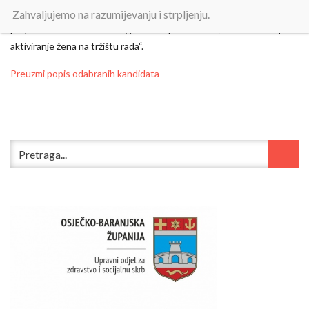
starijim osobama i osobama u nepovoljnom položaju“ u sklopu
Zahvaljujemo na razumijevanju i strpljenju.
projekta UP.02.1.1.05.0219, „ZAŽELI pomoć u kući – Osnaživanje i
aktiviranje žena na tržištu rada“.
Preuzmi popis odabranih kandidata