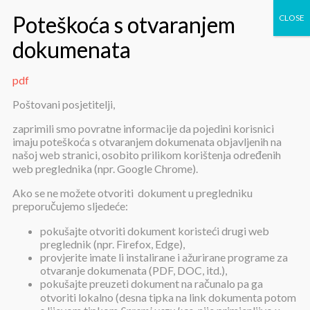
pdf
pdf
Poštovani posjetitelji,
zaprimili smo povratne informacije da pojedini korisnici
imaju poteškoća s otvaranjem dokumenata objavljenih na
našoj web stranici, osobito prilikom korištenja određenih
web preglednika (npr. Google Chrome).
Ako se ne možete otvoriti dokument u pregledniku
preporučujemo sljedeće:
pdf
pokušajte otvoriti dokument koristeći drugi web
preglednik (npr. Firefox, Edge),
provjerite imate li instalirane i ažurirane programe za
Objavljeno:
30. rujna 2024.
otvaranje dokumenata (PDF, DOC, itd.),
pokušajte preuzeti dokument na računalo pa ga
pdf
otvoriti lokalno (desna tipka na link dokumenta potom