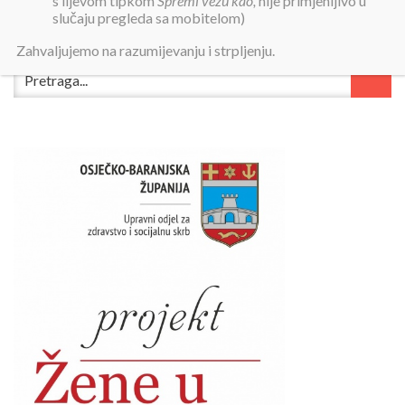
s lijevom tipkom
Spremi vezu kao,
nije primjenljivo u
slučaju pregleda sa mobitelom)
Zahvaljujemo na razumijevanju i strpljenju.