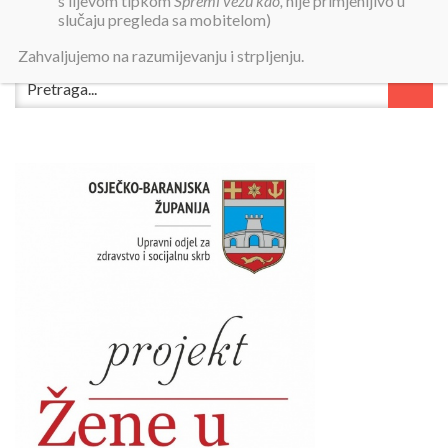
s lijevom tipkom
Spremi vezu kao,
nije primjenljivo u
slučaju pregleda sa mobitelom)
Zahvaljujemo na razumijevanju i strpljenju.