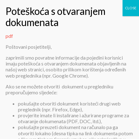
pdf
pdf
Poštovani posjetitelji,
zaprimili smo povratne informacije da pojedini korisnici
imaju poteškoća s otvaranjem dokumenata objavljenih na
našoj web stranici, osobito prilikom korištenja određenih
web preglednika (npr. Google Chrome).
Ako se ne možete otvoriti dokument u pregledniku
preporučujemo sljedeće:
pdf
pokušajte otvoriti dokument koristeći drugi web
preglednik (npr. Firefox, Edge),
provjerite imate li instalirane i ažurirane programe za
Objavljeno:
26. rujna 2025.
otvaranje dokumenata (PDF, DOC, itd.),
pokušajte preuzeti dokument na računalo pa ga
pdf
otvoriti lokalno (desna tipka na link dokumenta potom