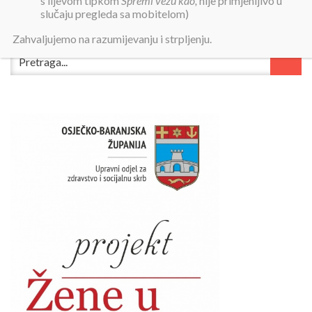
s lijevom tipkom
Spremi vezu kao,
nije primjenljivo u
slučaju pregleda sa mobitelom)
Zahvaljujemo na razumijevanju i strpljenju.