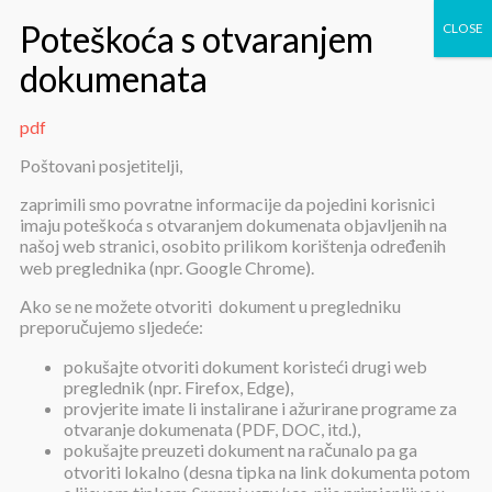
pdf
pdf
Poštovani posjetitelji,
zaprimili smo povratne informacije da pojedini korisnici
imaju poteškoća s otvaranjem dokumenata objavljenih na
našoj web stranici, osobito prilikom korištenja određenih
web preglednika (npr. Google Chrome).
Ako se ne možete otvoriti dokument u pregledniku
preporučujemo sljedeće:
pdf
pokušajte otvoriti dokument koristeći drugi web
preglednik (npr. Firefox, Edge),
provjerite imate li instalirane i ažurirane programe za
Objavljeno:
10. prosinca 2021.
otvaranje dokumenata (PDF, DOC, itd.),
pokušajte preuzeti dokument na računalo pa ga
pdf
otvoriti lokalno (desna tipka na link dokumenta potom