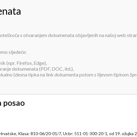
PRIJAVA ZA SMJEŠTAJ
INFORMACIJE
O NAMA
USLUGE
AK
 poteškoća s otvaranjem dokumenata objavljenih na našoj web stra
Odluka o zabrani dolaska na posao
emo sljedeće:
k (npr. Firefox, Edge),
varanje dokumenata (PDF, DOC, itd.),
lokalno (desna tipka na link dokumenta potom s lijevom tipkom
Spr
a posao
Hrvatske, Klasa: 810-06/20-01/7, Ur.br: 511-01-300-20-1, od 19. ožujka 2