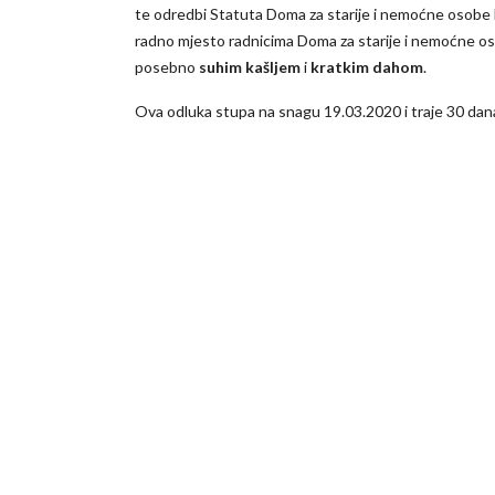
te odredbi Statuta Doma za starije i nemoćne osobe B
radno mjesto radnicima Doma za starije i nemoćne os
posebno
suhim kašljem
i
kratkim dahom
.
Ova odluka stupa na snagu 19.03.2020 i traje 30 dan