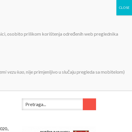
TIVNOSTI
PROJEKTI
KONTAKT
MEDIJI
nici, osobito prilikom korištenja određenih web preglednika
emi vezu kao,
nije primjenljivo u slučaju pregleda sa mobitelom)
020.,