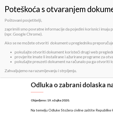
Poštovani posjetitelji,
zaprimili smo povratne informacije da pojedini korisnici imaju
(npr. Google Chrome).
Ako se ne možete otvoriti dokument u pregledniku preporučuj
pokušajte otvoriti dokument koristeći drugi web pregledni
provjerite imate li instalirane i ažurirane programe za ot
pokušajte preuzeti dokument na računalo pa ga otvoriti 
Zahvaljujemo na razumijevanju i strpljenju.
Odluka o zabrani dolaska n
Objavljeno:
19. ožujka 2020.
Na temelju Odluke Stožera civilne zaštite Republike 