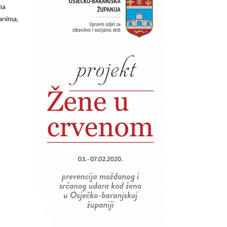
na
anima,