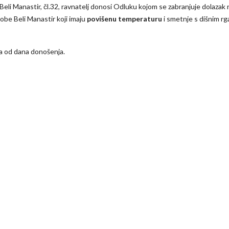
eli Manastir, čl.32, ravnatelj donosi Odluku kojom se zabranjuje dolazak 
obe Beli Manastir koji imaju
povišenu temperaturu
i smetnje s dišnim rg
a od dana donošenja.