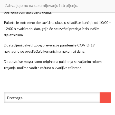
Zahvaljujemo na razumijevanju i strpljenju.
Od 11.05.2020. dozvoljena je dostava paketa korisnicima,
posredstvom djelatnika doma.
Pakete je potrebno dostaviti na ulazu u skladište kuhinje od 10:00 –
12:00 h svaki radni dan, gdje će se izvršiti predaja istih našim
djelatnicima.
Dostavljeni paketi, zbog prevencije pandemije COVID-19,
naknadno se prosljeđuju korisnicima nakon tri dana.
Dostaviti se mogu samo originalna pakiranja sa valjanim rokom
trajanja, molimo vodite računa o kvarljivosti hrane.