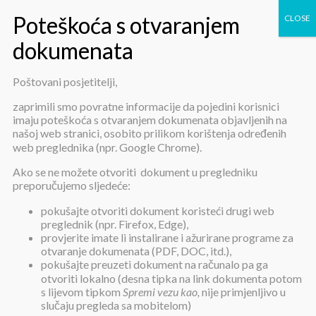
Poštovani posjetitelji,
Omogućena dostava paketa
zaprimili smo povratne informacije da pojedini korisnici
imaju poteškoća s otvaranjem dokumenata objavljenih na
korisnicima od 11.05.2020.
našoj web stranici, osobito prilikom korištenja određenih
web preglednika (npr. Google Chrome).
Ako se ne možete otvoriti dokument u pregledniku
preporučujemo sljedeće:
pokušajte otvoriti dokument koristeći drugi web
preglednik (npr. Firefox, Edge),
provjerite imate li instalirane i ažurirane programe za
Omogućena dostava paketa
otvaranje dokumenata (PDF, DOC, itd.),
korisnicima od 11.05.2020.
pokušajte preuzeti dokument na računalo pa ga
otvoriti lokalno (desna tipka na link dokumenta potom
s lijevom tipkom
Spremi vezu kao,
nije primjenljivo u
slučaju pregleda sa mobitelom)
Objavljeno:
11. svibnja 2020.