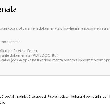
PRIJAVA ZA SMJEŠTAJ
INFORMACIJE
O NAMA
USLUGE
AK
 poteškoća s otvaranjem dokumenata objavljenih na našoj web stra
Osoblje
emo sljedeće:
k (npr. Firefox, Edge),
varanje dokumenata (PDF, DOC, itd.),
lokalno (desna tipka na link dokumenta potom s lijevom tipkom
Spr
 2 socijalni radnici, 2 terapeuti, 7 spremačica, 4 kuhara, 4 pomoćnih radni
blje