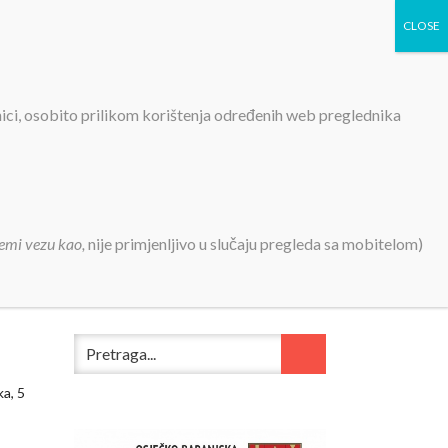
TIVNOSTI
PROJEKTI
KONTAKT
MEDIJI
nici, osobito prilikom korištenja određenih web preglednika
emi vezu kao,
nije primjenljivo u slučaju pregleda sa mobitelom)
ka, 5