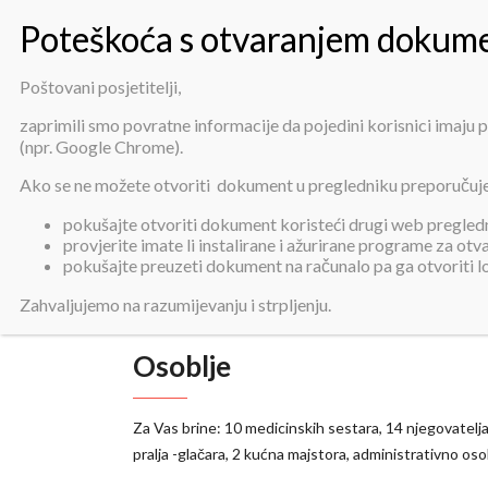
Poštovani posjetitelji,
zaprimili smo povratne informacije da pojedini korisnici imaju
(npr. Google Chrome).
Ako se ne možete otvoriti dokument u pregledniku preporučuj
pokušajte otvoriti dokument koristeći drugi web pregledni
provjerite imate li instalirane i ažurirane programe za ot
pokušajte preuzeti dokument na računalo pa ga otvoriti 
Zahvaljujemo na razumijevanju i strpljenju.
Osoblje
Za Vas brine: 10 medicinskih sestara, 14 njegovatelja,
pralja -glačara, 2 kućna majstora, administrativno oso