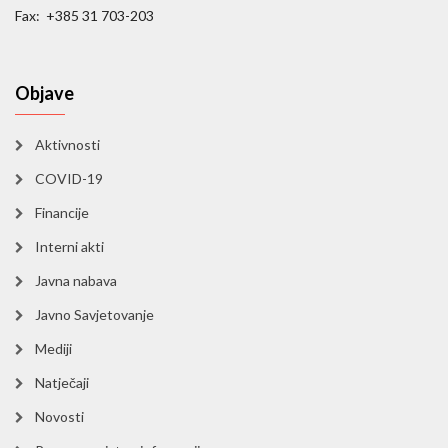
Fax: +385 31 703-203
Objave
Aktivnosti
COVID-19
Financije
Interni akti
Javna nabava
Javno Savjetovanje
Mediji
Natječaji
Novosti