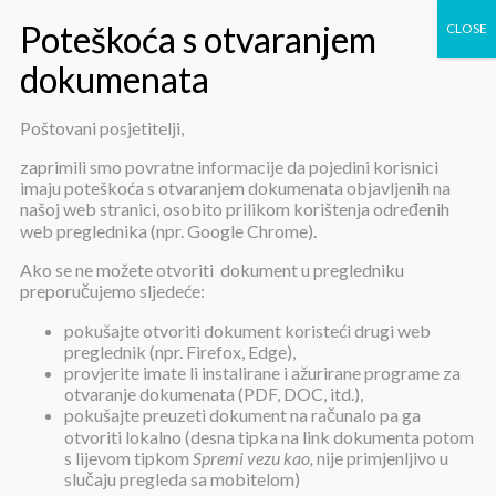
Poštovani posjetitelji,
Plan nabave za 2019. godinu
zaprimili smo povratne informacije da pojedini korisnici
imaju poteškoća s otvaranjem dokumenata objavljenih na
našoj web stranici, osobito prilikom korištenja određenih
web preglednika (npr. Google Chrome).
Ako se ne možete otvoriti dokument u pregledniku
preporučujemo sljedeće:
pokušajte otvoriti dokument koristeći drugi web
Plan nabave za 2019. godinu
preglednik (npr. Firefox, Edge),
provjerite imate li instalirane i ažurirane programe za
otvaranje dokumenata (PDF, DOC, itd.),
pokušajte preuzeti dokument na računalo pa ga
Objavljeno:
28. prosinca 2018.
otvoriti lokalno (desna tipka na link dokumenta potom
s lijevom tipkom
Spremi vezu kao,
nije primjenljivo u
Plan nabave za 2019. godinu /
pdf
/
slučaju pregleda sa mobitelom)