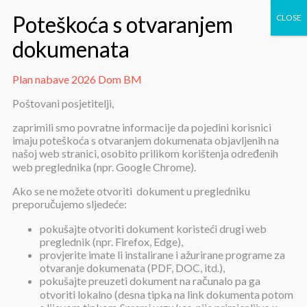
Plan nabave 2026 Dom BM
Plan nabave 2026 Dom BM
Poštovani posjetitelji,
zaprimili smo povratne informacije da pojedini korisnici
imaju poteškoća s otvaranjem dokumenata objavljenih na
našoj web stranici, osobito prilikom korištenja određenih
web preglednika (npr. Google Chrome).
Ako se ne možete otvoriti dokument u pregledniku
preporučujemo sljedeće:
Plan nabave 2026 Dom BM
pokušajte otvoriti dokument koristeći drugi web
preglednik (npr. Firefox, Edge),
provjerite imate li instalirane i ažurirane programe za
Objavljeno:
7. siječnja 2026.
otvaranje dokumenata (PDF, DOC, itd.),
pokušajte preuzeti dokument na računalo pa ga
Plan nabave 2026 Dom BM
otvoriti lokalno (desna tipka na link dokumenta potom