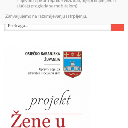
s lijevom tipkom
Spremi vezu kao,
nije primjenljivo u
slučaju pregleda sa mobitelom)
Zahvaljujemo na razumijevanju i strpljenju.