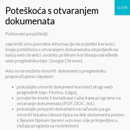
Poštovani posjetitelji,
Pojašnjenje dokumentacije o
zaprimili smo povratne informacije da pojedini korisnici
imaju poteškoća s otvaranjem dokumenata objavljenih na
nabavi – opskrba prirodnim
našoj web stranici, osobito prilikom korištenja određenih
web preglednika (npr. Google Chrome).
plinom
Ako se ne možete otvoriti dokument u pregledniku
preporučujemo sljedeće:
pokušajte otvoriti dokument koristeći drugi web
preglednik (npr. Firefox, Edge),
provjerite imate li instalirane i ažurirane programe za
otvaranje dokumenata (PDF, DOC, itd.),
pokušajte preuzeti dokument na računalo pa ga
Pojašnjenje dokumentacije o nabavi
otvoriti lokalno (desna tipka na link dokumenta potom
– opskrba prirodnim plinom
s lijevom tipkom
Spremi vezu kao,
nije primjenljivo u
slučaju pregleda sa mobitelom)