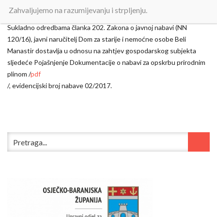
Objavljeno:
27. listopada 2017.
Zahvaljujemo na razumijevanju i strpljenju.
Sukladno odredbama članka 202. Zakona o javnoj nabavi (NN
120/16), javni naručitelj Dom za starije i nemoćne osobe Beli
Manastir dostavlja u odnosu na zahtjev gospodarskog subjekta
sljedeće Pojašnjenje Dokumentacije o nabavi za opskrbu prirodnim
plinom /
pdf
/, evidencijski broj nabave 02/2017.