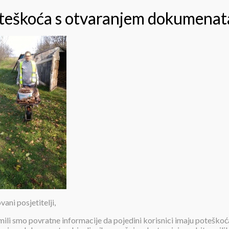
IMG-
4f3c8fc7e40e58e183669d955af0
V
IMG-
ani posjetitelji,
4f3c8fc7e40e58e183669d955af011
V
mili smo povratne informacije da pojedini korisnici imaju poteškoć