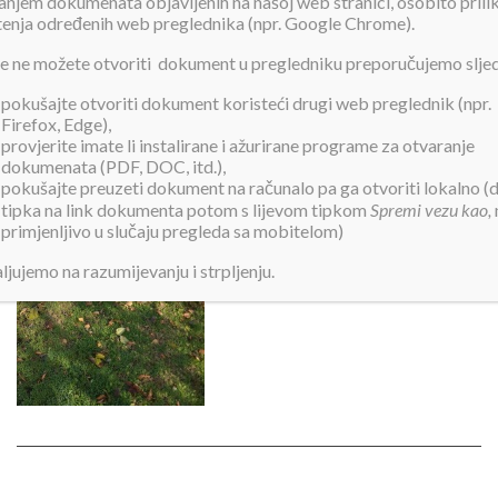
anjem dokumenata objavljenih na našoj web stranici, osobito pril
tenja određenih web preglednika (npr. Google Chrome).
Objavljeno:
27. veljače 2020.
e ne možete otvoriti dokument u pregledniku preporučujemo slje
pokušajte otvoriti dokument koristeći drugi web preglednik (npr.
Firefox, Edge),
provjerite imate li instalirane i ažurirane programe za otvaranje
dokumenata (PDF, DOC, itd.),
pokušajte preuzeti dokument na računalo pa ga otvoriti lokalno (
tipka na link dokumenta potom s lijevom tipkom
Spremi vezu kao,
primjenljivo u slučaju pregleda sa mobitelom)
ljujemo na razumijevanju i strpljenju.