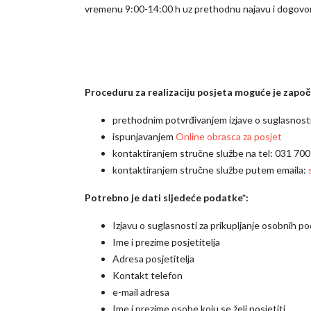
vremenu 9:00-14:00 h uz prethodnu najavu i dogovor
Proceduru za realizaciju posjeta moguće je započe
prethodnim potvrđivanjem izjave o suglasnosti
ispunjavanjem
Online obrasca za posjet
kontaktiranjem stručne službe na tel: 031 70
kontaktiranjem stručne službe putem emaila:
Potrebno je dati sljedeće podatke*:
Izjavu o suglasnosti za prikupljanje osobnih p
Ime i prezime posjetitelja
Adresa posjetitelja
Kontakt telefon
e-mail adresa
Ime i prezime osobe koju se želi posjetiti