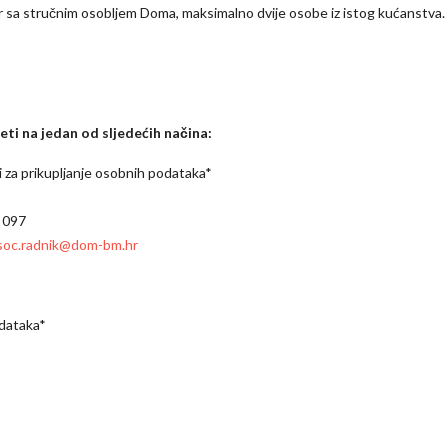
 sa stručnim osobljem Doma, maksimalno dvije osobe iz istog kućanstva.
ti na jedan od sljedećih načina:
 za prikupljanje osobnih podataka*
0 097
soc.radnik@dom-bm.hr
odataka*