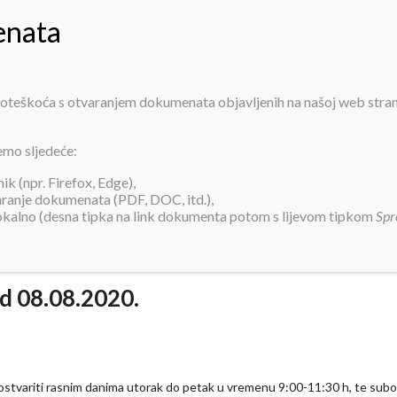
PRIJAVA ZA SMJEŠTAJ
INFORMACIJE
O NAMA
USLUGE
AK
 poteškoća s otvaranjem dokumenata objavljenih na našoj web stra
sjete korisnicima Doma od 08.08.20
emo sljedeće:
k (npr. Firefox, Edge),
varanje dokumenata (PDF, DOC, itd.),
lokalno (desna tipka na link dokumenta potom s lijevom tipkom
Spr
d 08.08.2020.
ostvariti rasnim danima utorak do petak u vremenu 9:00-11:30 h, te sub