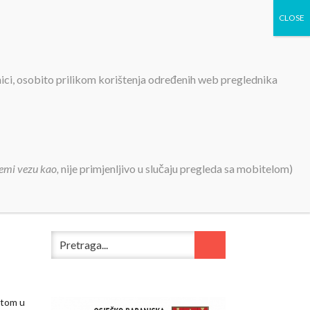
TIVNOSTI
PROJEKTI
KONTAKT
MEDIJI
nici, osobito prilikom korištenja određenih web preglednika
20.
emi vezu kao,
nije primjenljivo u slučaju pregleda sa mobitelom)
otom u