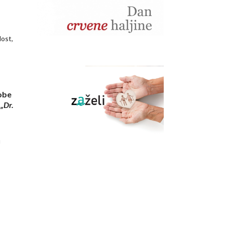
lost,
sobe
„Dr.
u