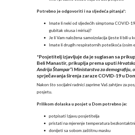
Potrebno je odgovoriti i na sljedeća pitanja*:
Imate li neki od sljedećih simptoma COVID-19 (p
gubitak okusa i mirisa)?
Je li Vam naložena samoizolacija (jeste li bil
Imate li drugih respiratornih poteškoća (osim
*Posjetitelj izjavljuje da je suglasan sa pr
Beli Manastir, prikuplja prema uputi
Hrvatsko
Andrija Štampar“i Ministarstva za demografiju, obi
sprječavanja širenja zaraze COVID-19 u Domu
Nakon što socijalni radnici zaprime Vaš zahtjev za po
posjetu.
Prilikom dolaska u posjet u Dom potrebno je:
potpisati Izjavu posjetitelja
pristati na mjerenje temperatura bezkontakt
donijeti sa sobom zaštitnu masku