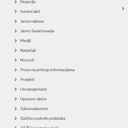
Financije
Interni akti
Javna nabava
Javno Savjetovanje
Mediji
Natječaji
Novosti
Pravo na pristup informacijama
Projekti
Uncategorized
Upravno vijeće
Zakonodavstvo
Zaštita osobnih podataka
ZAŽELI pomoć u kući