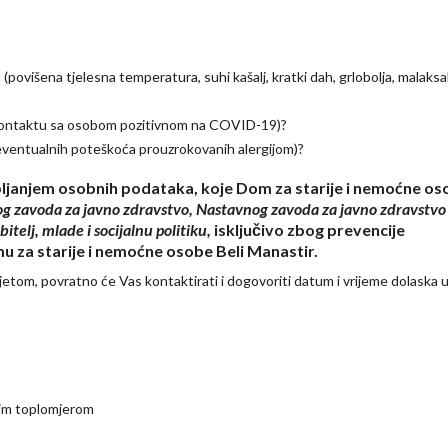
ovišena tjelesna temperatura, suhi kašalj, kratki dah, grlobolja, malaksa
i u kontaktu sa osobom pozitivnom na COVID-19)?
 eventualnih poteškoća prouzrokovanih alergijom)?
ikupljanjem osobnih podataka, koje Dom za starije i nemoćne o
g zavoda za javno zdravstvo, Nastavnog zavoda za javno zdravstvo 
telj, mlade i socijalnu politiku,
isključivo zbog prevencije
 za starije i nemoćne osobe Beli Manastir.
sjetom, povratno će Vas kontaktirati i dogovoriti datum i vrijeme dolaska 
nim toplomjerom