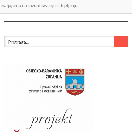
hvaljujemo na razumijevanju i strpljenju.
Poziv_promidzbena_radionica_Opcina Darda