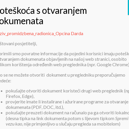
ziv_promidzbena_radionica_Opcina Darda
Poziv_promidzbena_radionica_Op
tovani posjetitelji,
Darda
primili smo povratne informacije da pojedini korisnici imaju poteš
otvaranjem dokumenata objavljenih na našoj web stranici, osobito
ilikom korištenja određenih web preglednika (npr. Google Chrome)
o se ne možete otvoriti dokument u pregledniku preporučujemo
edeće:
pokušajte otvoriti dokument koristeći drugi web preglednik (np
Firefox, Edge),
Poziv_promidzbena_radionica_Opcin
provjerite imate li instalirane i ažurirane programe za otvaranje
Darda
dokumenata (PDF, DOC, itd.),
pokušajte preuzeti dokument na računalo pa ga otvoriti lokaln
(desna tipka na link dokumenta potom s lijevom tipkom
Spremi
vezu kao,
nije primjenljivo u slučaju pregleda sa mobitelom)
Objavljeno:
10. listopada 2019.