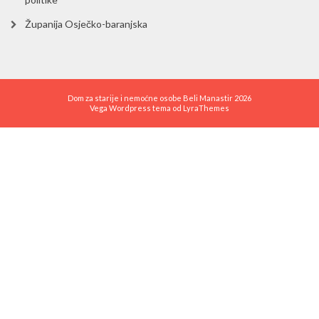
Županija Osječko-baranjska
Dom za starije i nemoćne osobe Beli Manastir 2026
Vega Wordpress tema od
LyraThemes