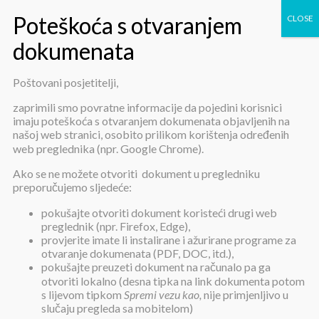
Poštovani posjetitelji,
Pravilnik o izmjenama i
zaprimili smo povratne informacije da pojedini korisnici
imaju poteškoća s otvaranjem dokumenata objavljenih na
dopunama Pravilnika o prijemu i
našoj web stranici, osobito prilikom korištenja određenih
web preglednika (npr. Google Chrome).
otpustu korisnika
Ako se ne možete otvoriti dokument u pregledniku
preporučujemo sljedeće:
pokušajte otvoriti dokument koristeći drugi web
preglednik (npr. Firefox, Edge),
provjerite imate li instalirane i ažurirane programe za
otvaranje dokumenata (PDF, DOC, itd.),
pokušajte preuzeti dokument na računalo pa ga
Pravilnik o izmjenama i dopunama
otvoriti lokalno (desna tipka na link dokumenta potom
Pravilnika o prijemu i otpustu
s lijevom tipkom
Spremi vezu kao,
nije primjenljivo u
korisnika
slučaju pregleda sa mobitelom)