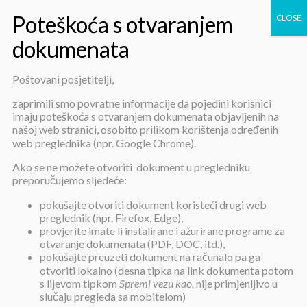
Poštovani posjetitelji,
Pravilnik o korištenju sustava
zaprimili smo povratne informacije da pojedini korisnici
imaju poteškoća s otvaranjem dokumenata objavljenih na
videonadzora
našoj web stranici, osobito prilikom korištenja određenih
web preglednika (npr. Google Chrome).
Ako se ne možete otvoriti dokument u pregledniku
preporučujemo sljedeće:
pokušajte otvoriti dokument koristeći drugi web
preglednik (npr. Firefox, Edge),
provjerite imate li instalirane i ažurirane programe za
Pravilnik o korištenju sustava
otvaranje dokumenata (PDF, DOC, itd.),
videonadzora
pokušajte preuzeti dokument na računalo pa ga
otvoriti lokalno (desna tipka na link dokumenta potom
s lijevom tipkom
Spremi vezu kao,
nije primjenljivo u
slučaju pregleda sa mobitelom)
Objavljeno:
26. veljače 2019.