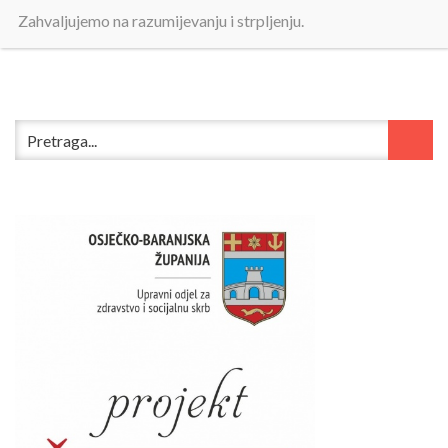
Zahvaljujemo na razumijevanju i strpljenju.
Pravilnik o korištenju sustava videonadzora