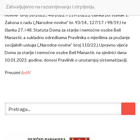
Zahvaljujemo na razumijevanju i strpljenju.
Temeljem članka 211. stavak 2. Zakona o socijalnoj skrbi („Narodne
novine“ broj 18/2022., 46/2022. i 119/2022.), članka 26. stavak 1.
Zakona o radu („Narodne novine“ br. 93/14., 127/17. i 98/19.) te
članka 27. i 48. Statuta Doma za starije i nemoćne osobe Beli
Manastir, a sukladno odredbama Pravilnika o mjerilima za pružanje
socijalnih usluga („Narodne novine“ broj 110/22.) Upravno vijeće
Doma za starije i nemoćne osobe Beli Manastir, na sjednici dana
10.01.2023. godine, donosi Pravilnik o unutarnjoj sistematizaciji.
Preuzmi /
pdf
/