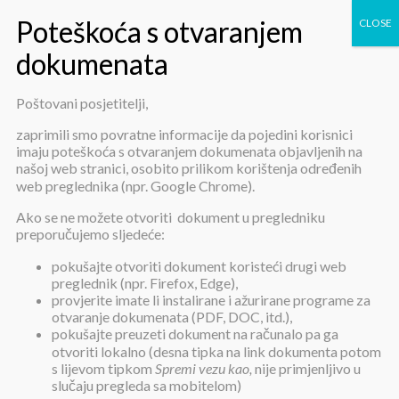
Poštovani posjetitelji,
Pravilnik o unutarnjoj
zaprimili smo povratne informacije da pojedini korisnici
imaju poteškoća s otvaranjem dokumenata objavljenih na
sistematizaciji
našoj web stranici, osobito prilikom korištenja određenih
web preglednika (npr. Google Chrome).
Ako se ne možete otvoriti dokument u pregledniku
preporučujemo sljedeće:
pokušajte otvoriti dokument koristeći drugi web
preglednik (npr. Firefox, Edge),
provjerite imate li instalirane i ažurirane programe za
Pravilnik o unutarnjoj
otvaranje dokumenata (PDF, DOC, itd.),
sistematizaciji
pokušajte preuzeti dokument na računalo pa ga
otvoriti lokalno (desna tipka na link dokumenta potom
s lijevom tipkom
Spremi vezu kao,
nije primjenljivo u
slučaju pregleda sa mobitelom)
Objavljeno:
10. siječnja 2023.