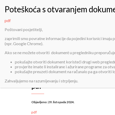
pdf
Poštovani posjetitelji,
zaprimili smo povratne informacije da pojedini korisnici imaju
(npr. Google Chrome).
Ako se ne možete otvoriti dokument u pregledniku preporučuj
pokušajte otvoriti dokument koristeći drugi web pregledni
provjerite imate li instalirane i ažurirane programe za ot
pokušajte preuzeti dokument na računalo pa ga otvoriti 
Zahvaljujemo na razumijevanju i strpljenju.
pdf
Objavljeno:
29. listopada 2024.
pdf