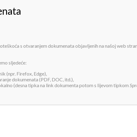
PRIJAVA ZA SMJEŠTAJ
INFORMACIJE
O NAMA
USLUGE
AK
 poteškoća s otvaranjem dokumenata objavljenih na našoj web stra
pdf
emo sljedeće:
k (npr. Firefox, Edge),
varanje dokumenata (PDF, DOC, itd.),
lokalno (desna tipka na link dokumenta potom s lijevom tipkom
Spr