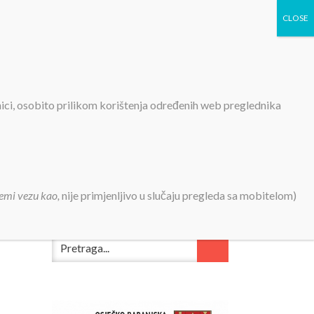
TIVNOSTI
PROJEKTI
KONTAKT
MEDIJI
nici, osobito prilikom korištenja određenih web preglednika
emi vezu kao,
nije primjenljivo u slučaju pregleda sa mobitelom)